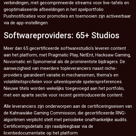
verbindingen, met gecomprimeerde streams voor live-tafels en
geoptimaliseerde afbeeldingen in het spelportfolio.
Pushnotificaties voor promoties en toernooien zijn activeerbaar
via de app-instellingen.
Softwareproviders: 65+ Studios
Meer dan 65 gecertificeerde softwarestudio's leveren content
aan het platform, met Pragmatic Play, NetEnt, Hacksaw Gaming,
Novomatic en Spinomenal als de prominentste bijdragers. De
aanwezigheid van meerdere topleveranciers naast niche-
providers garandeert variatie in mechanismen, thema's en
volatiliteitsprofielen voor uiteenlopende spelerspreferences.
Nieuwe titels worden wekelijks toegevoegd aan het portfolio,
met een aparte sectie voor recent geïntroduceerde content.
Alle leveranciers zijn onderworpen aan de certificeringseisen van
de Kahnawàke Gaming Commission, die gecertificeerde RNG-
algoritmen verplicht stelt met periodieke onafhankelijke audits.
Certificeringsdetails zijn raadpleegbaar via de
licentiedocumentatie op het platform.