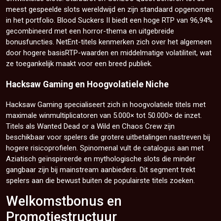
meest gespeelde slots wereldwijd en zijn standaard opgenomen
in het portfolio. Blood Suckers II biedt een hoge RTP van 96,94%
gecombineerd met een horror-thema en uitgebreide
bonusfuncties. NetEnt-titels kenmerken zich over het algemeen
door hogere basisRTP-waarden en middelmatige volatiliteit, wat
ze toegankelijk maakt voor een breed publiek.
Hacksaw Gaming en Hoogvolatiele Niche
Hacksaw Gaming specialiseert zich in hoogvolatiele titels met
maximale winmultiplicatoren van 5.000× tot 50.000× de inzet.
Titels als Wanted Dead or a Wild en Chaos Crew zijn
beschikbaar voor spelers die grotere uitbetalingen nastreven bij
hogere risicoprofielen. Spinomenal vult de catalogus aan met
Aziatisch geïnspireerde en mythologische slots die minder
gangbaar zijn bij mainstream aanbieders. Dit segment trekt
spelers aan die bewust buiten de populairste titels zoeken.
Welkomstbonus en
Promotiestructuur