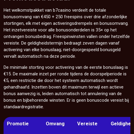
Het welkomstpakket van b7casino verdeelt de totale
bonusomvang van €450 + 250 freespins over drie afzonderlijke
stortingen, elk met eigen activeringsdrempels en bonusomvang.
Het inzetvereiste voor alle bonusonderdelen is 35× op het
ontvangen bonusbedrag. Freespinwinsten vallen onder hetzelfde
vereiste. De geldigheidstermijn bedraagt zeven dagen vanaf
activering van elke bonuslaag; niet-doorgespeeld bonusgeld
vervalt automatisch na deze periode.
De minimale storting voor activering van de eerste bonuslaag is
€15. De maximale inzet per ronde tijdens de doorspelperiode is
€5, een restrictie die door het systeem automatisch wordt
gehandhaafd. Inzetten boven dit maximum terwijl een actieve
bonus aanwezig is, leiden automatisch tot annulering van de
bonus en bijbehorende winsten. Er is geen bonuscode vereist bij
standaardregistratie.
Promotie
Omvang
Vereiste
Geldighei