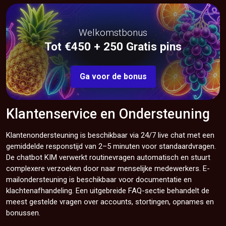
Welkomstbonus
Tot €450 + 250 Gratis pins
Ga voor de bonus
Klantenservice en Ondersteuning
Klantenondersteuning is beschikbaar via 24/7 live chat met een
gemiddelde responstijd van 2–5 minuten voor standaardvragen.
De chatbot KIM verwerkt routinevragen automatisch en stuurt
complexere verzoeken door naar menselijke medewerkers. E-
mailondersteuning is beschikbaar voor documentatie en
klachtenafhandeling. Een uitgebreide FAQ-sectie behandelt de
meest gestelde vragen over accounts, stortingen, opnames en
bonussen.