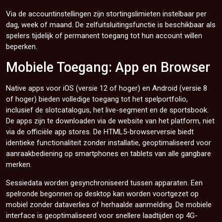
Via de accountinstellingen zijn stortingslimieten instelbaar per
dag, week of maand. De zelfuitsluitingsfunctie is beschikbaar als
spelers tijdelijk of permanent toegang tot hun account willen
beperken.
Mobiele Toegang: App en Browser
Native apps voor iOS (versie 12 of hoger) en Android (versie 8
of hoger) bieden volledige toegang tot het spelportfolio,
inclusief de slotcatalogus, het live-segment en de sportsbook.
De apps zijn te downloaden via de website van het platform, niet
via de officiële app stores. De HTML5-browserversie biedt
identieke functionaliteit zonder installatie, geoptimaliseerd voor
aanraakbediening op smartphones en tablets van alle gangbare
merken.
Sessiedata worden gesynchroniseerd tussen apparaten. Een
spelronde begonnen op desktop kan worden voortgezet op
mobiel zonder dataverlies of herhaalde aanmelding. De mobiele
interface is geoptimaliseerd voor snellere laadtijden op 4G-