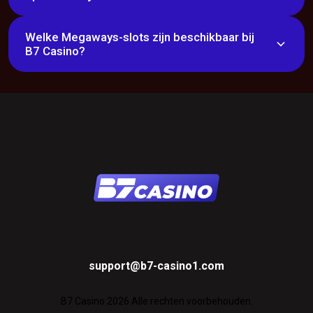
aanvullende voordelen als snellere uitbetalingen en 
persoonlijk accountbeheer op hogere niveaus. 
Welke Megaways-slots zijn beschikbaar bij
Spelers die geen bonus activeren, hebben geen 
Statusverhoging verloopt via de accumulatie van 
B7 Casino?
inzetvereisten en kunnen opnames aanvragen zodra 
loyaliteitspunten door reguliere speelactiviteit, toernooien 
KYC-verificatie is afgerond. De minimale opname 
en missies.
bedraagt €50, het dagmaximum €2.500. KYC wordt 
Het platform biedt Megaways-titels van Big Time Gaming 
getriggerd bij de eerste opname of bij bedragen boven 
en gecertificeerde Megaways-licentiepartners. Exacte 
€1.500.
titels zijn vindbaar via het zoekfilter 'Megaways' in het 
spelportfolio. Het Megaways-aanbod wordt uitgebreid 
met nieuwe releases van participerende providers.
support@b7-casino1.com
B7 Casino 2026 Alle rechten voorbehouden.